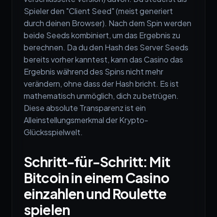
Spieler den "Client Seed" (meist generiert
durch deinen Browser). Nach dem Spin werden
beide Seeds kombiniert, um das Ergebnis zu
berechnen. Da du den Hash des Server Seeds
bereits vorher kanntest, kann das Casino das
Ergebnis während des Spins nicht mehr
verändern, ohne dass der Hash bricht. Es ist
mathematisch unmöglich, dich zu betrügen.
Diese absolute Transparenz ist ein
Alleinstellungsmerkmal der Krypto-
Glücksspielwelt.
Schritt-für-Schritt: Mit
Bitcoin in einem Casino
einzahlen und Roulette
spielen