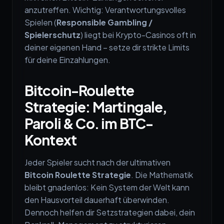
anzutreffen. Wichtig: Verantwortungsvolles
Spielen (
Responsible Gambling /
Spielerschutz
) liegt bei Krypto-Casinos oft in
deiner eigenen Hand – setze dir strikte Limits
für deine Einzahlungen.
Bitcoin-Roulette
Strategie: Martingale,
Paroli & Co. im BTC-
Kontext
Jeder Spieler sucht nach der ultimativen
Bitcoin Roulette Strategie
. Die Mathematik
bleibt gnadenlos: Kein System der Welt kann
den Hausvorteil dauerhaft überwinden.
Dennoch helfen dir Setzstrategien dabei, dein