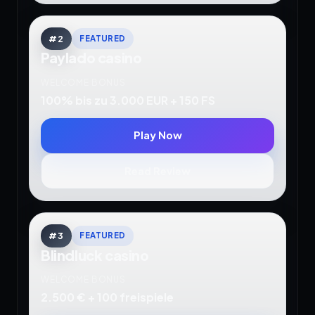
#2
FEATURED
Paylado casino
WELCOME BONUS
100% bis zu 3.000 EUR + 150 FS
Play Now
Read Review
#3
FEATURED
Blindluck casino
WELCOME BONUS
2.500 € + 100 freispiele