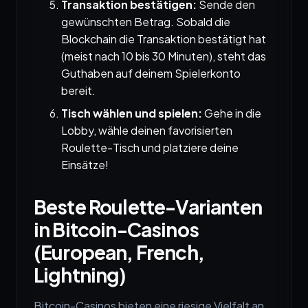
Transaktion bestätigen:
Sende den
gewünschten Betrag. Sobald die
Blockchain die Transaktion bestätigt hat
(meist nach 10 bis 30 Minuten), steht das
Guthaben auf deinem Spielerkonto
bereit.
Tisch wählen und spielen:
Gehe in die
Lobby, wähle deinen favorisierten
Roulette-Tisch und platziere deine
Einsätze!
Beste Roulette-Varianten
in Bitcoin-Casinos
(European, French,
Lightning)
Bitcoin-Casinos bieten eine riesige Vielfalt an