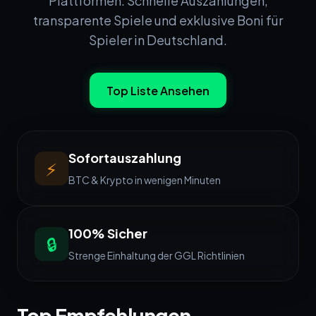
Plattformen. Schnelle Auszahlungen,
transparente Spiele und exklusive Boni für
Spieler in Deutschland.
Top Liste Ansehen
Sofortauszahlung
⚡
BTC & Krypto in wenigen Minuten
100% Sicher
🔒
Strenge Einhaltung der GGL Richtlinien
Top Empfehlungen