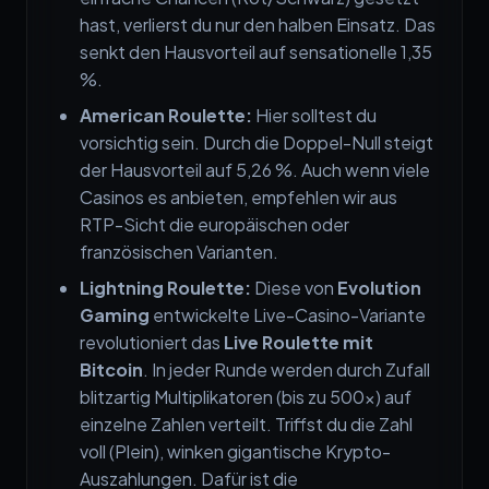
hast, verlierst du nur den halben Einsatz. Das
senkt den Hausvorteil auf sensationelle 1,35
%.
American Roulette:
Hier solltest du
vorsichtig sein. Durch die Doppel-Null steigt
der Hausvorteil auf 5,26 %. Auch wenn viele
Casinos es anbieten, empfehlen wir aus
RTP-Sicht die europäischen oder
französischen Varianten.
Lightning Roulette:
Diese von
Evolution
Gaming
entwickelte Live-Casino-Variante
revolutioniert das
Live Roulette mit
Bitcoin
. In jeder Runde werden durch Zufall
blitzartig Multiplikatoren (bis zu 500x) auf
einzelne Zahlen verteilt. Triffst du die Zahl
voll (Plein), winken gigantische Krypto-
Auszahlungen. Dafür ist die