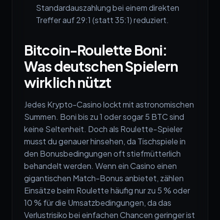
Standardauszahlung bei einem direkten
Treffer auf 29:1 (statt 35:1) reduziert.
Bitcoin-Roulette Boni:
Was deutschen Spielern
wirklich nützt
Jedes Krypto-Casino lockt mit astronomischen
Summen. Boni bis zu 1 oder sogar 5 BTC sind
keine Seltenheit. Doch als Roulette-Spieler
musst du genauer hinsehen, da Tischspiele in
den Bonusbedingungen oft stiefmütterlich
behandelt werden. Wenn ein Casino einen
gigantischen Match-Bonus anbietet, zählen
Einsätze beim Roulette häufig nur zu 5 % oder
10 % für die Umsatzbedingungen, da das
Verlustrisiko bei einfachen Chancen geringer ist