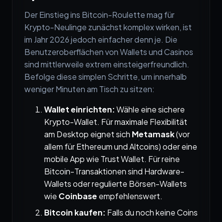
Der Einstieg ins Bitcoin-Roulette mag für
Krypto-Neulinge zunächst komplex wirken, ist
im Jahr 2026 jedoch einfacher denn je. Die
Benutzeroberflächen von Wallets und Casinos
sind mittlerweile extrem einsteigerfreundlich.
Befolge diese simplen Schritte, um innerhalb
weniger Minuten am Tisch zu sitzen:
Wallet einrichten:
Wähle eine sichere
Krypto-Wallet. Für maximale Flexibilität
am Desktop eignet sich
Metamask
(vor
allem für Ethereum und Altcoins) oder eine
mobile App wie Trust Wallet. Für reine
Bitcoin-Transaktionen sind Hardware-
Wallets oder regulierte Börsen-Wallets
wie
Coinbase
empfehlenswert.
Bitcoin kaufen:
Falls du noch keine Coins