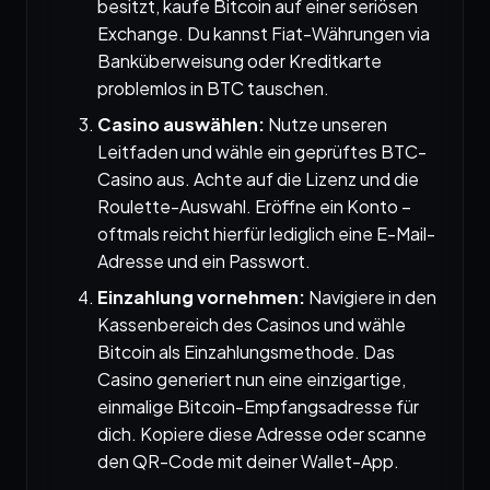
besitzt, kaufe Bitcoin auf einer seriösen
Exchange. Du kannst Fiat-Währungen via
Banküberweisung oder Kreditkarte
problemlos in BTC tauschen.
Casino auswählen:
Nutze unseren
Leitfaden und wähle ein geprüftes BTC-
Casino aus. Achte auf die Lizenz und die
Roulette-Auswahl. Eröffne ein Konto –
oftmals reicht hierfür lediglich eine E-Mail-
Adresse und ein Passwort.
Einzahlung vornehmen:
Navigiere in den
Kassenbereich des Casinos und wähle
Bitcoin als Einzahlungsmethode. Das
Casino generiert nun eine einzigartige,
einmalige Bitcoin-Empfangsadresse für
dich. Kopiere diese Adresse oder scanne
den QR-Code mit deiner Wallet-App.